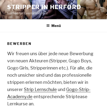
Zum
STRIPPER IN HERFORD
Inhalt
buchen für Events und JGA!
springen
Menü
BEWERBEN
Wir freuen uns über jede neue Bewerbung
von neuen Akteuren (Stripper, Gogo Boys,
Gogo Girls, Stripperinnen etc.). Für alle, die
noch unsicher sind und das professionelle
strippen erlernen möchten, bieten wir in
unserer
Strip Lernschule
und
Gogo-Strip-
Academy.de
entsprechende Striptease
Lernkurse an.